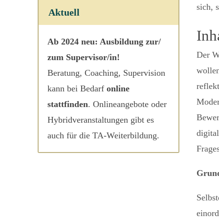
sich, 
Aktuell
Inh
Ab 2024 neu: Ausbildung zur/
Der Wo
zum Supervisor/in!
wolle
Beratung, Coaching, Supervision
reflek
kann bei Bedarf
online
Moder
stattfinden
. Onlineangebote oder
Bewer
Hybridveranstaltungen gibt es
digit
auch für die TA-Weiterbildung.
Frages
Grund
Selbst
einord