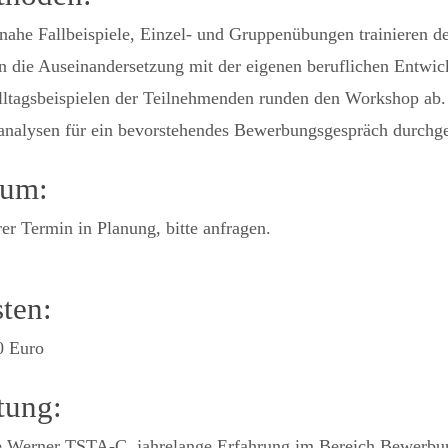
nahe Fallbeispiele, Einzel- und Gruppenübungen trainieren de
n die Auseinandersetzung mit der eigenen beruflichen Entwic
ltagsbeispielen der Teilnehmenden runden den Workshop ab. 
analysen für ein bevorstehendes Bewerbungsgespräch durchge
tum:
er Termin in Planung, bitte anfragen.
ten:
0 Euro
tung:
e Werner TSTA-C, jahrelange Erfahrung im Bereich Bewerbun