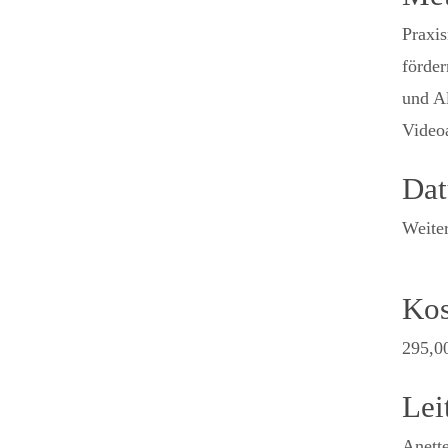
Praxis
förder
und Al
Video
Da
Weiter
Kos
295,0
Lei
Anett