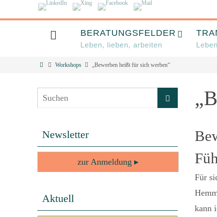
HOME
BERATUNGSFELDER
TRA
Leben, lieben, arbeiten
Leben
Workshops
„Bewerben heißt für sich werben“
„B
Bew
Newsletter
Füh
zur Anmeldung ▸
Für s
Hemmu
Aktuell
kann i