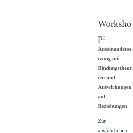
Worksho
p:
Auseinanderse
tzung mit
Bindungstheor
ien und
Auswirkungen
auf
Beziehungen
Zur
ausführlichen