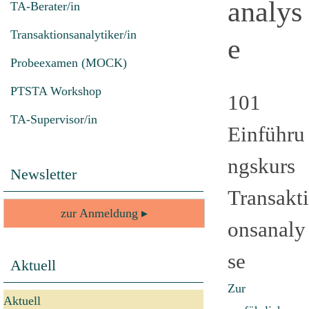
analys
TA-Berater/in
Transaktionsanalytiker/in
e
Probeexamen (MOCK)
PTSTA Workshop
101
TA-Supervisor/in
Einführu
ngskurs
Newsletter
Transakti
zur Anmeldung ▸
onsanaly
se
Aktuell
Zur
Aktuell